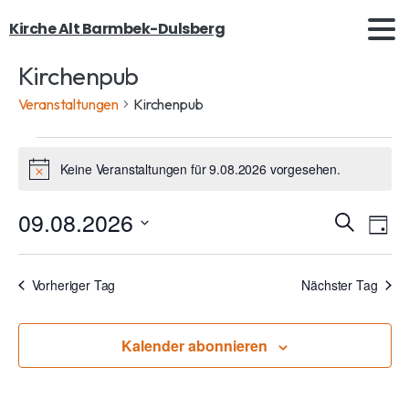
Kirche Alt Barmbek-Dulsberg
Kirchenpub
Veranstaltungen
Kirchenpub
Keine Veranstaltungen für 9.08.2026 vorgesehen.
H
i
n
09.08.2026
V
V
S
w
T
u
e
e
e
D
a
i
c
r
g
a
s
r
h
Vorheriger Tag
Nächster Tag
a
t
e
a
n
u
Kalender abonnieren
n
s
m
t
w
s
a
ä