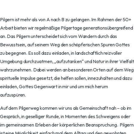
Pilgern ist mehr als von A nach B zu gelangen. Im Rahmen der 50+
Arbeit bieten wir regelmäßige Pilgertage generationsübergreifend
an. Das Pilgern unterscheidet sich vom Wandern durch das
Bewusstsein, auf seinem Weg den schöpferischen Spuren Gottes
zu begegnen. Es soll dazu einladen, in landschaftlich reizvoller
Umgebung durchzuatmen, „aufzutanken“ und Natur in ihrer Vielfalt
wahrzunehmen. Dabei werden an besonderen Orten auf dem Weg
spirituelle Impulse gesetzt, die helfen sollen, innezuhalten und dazu
einladen, Gottes Gegenwart in mir und um mich herum
aufzuspüren.
Auf dem Pilgerweg kommen wir uns als Gemeinschaft nah – ob im
Gespräch, in geselliger Runde, in Momenten des Schweigens oder
im gemeinsamen Erleben der körperlichen Beanspruchung.
Pilgern
ist eine Möglichkeit, einfach mal dem Alltag und den gewohnten