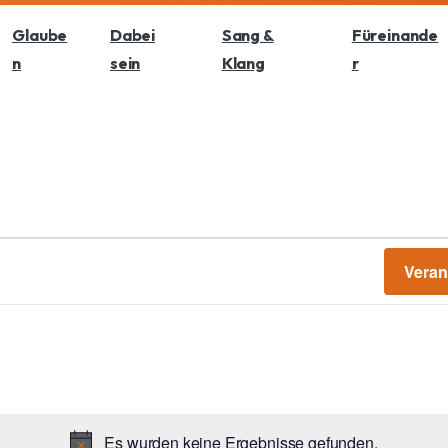
Glaube
Dabei
Sang &
Füreinande
n
sein
Klang
r
Veran
Es wurden keine Ergebnisse gefunden.