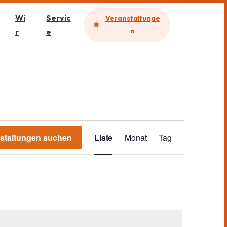
Wi
Servic
Veranstaltunge
n
r
e
V
staltungen suchen
Liste
Monat
Tag
e
r
a
n