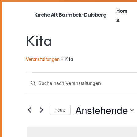
Hom
Kirche Alt Barmbek-Dulsberg
e
Kita
Veranstaltungen
Kita
V
B
i
e
t
Anstehende
t
Heute
r
e
D
S
a
c