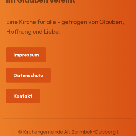
im Glauben vereint
N
a
Eine Kirche für alle – getragen von Glauben,
v
Hoffnung und Liebe.
i
g
Impressum
a
t
Datenschutz
i
o
Kontakt
n
© Kirchengemeinde Alt Barmbek-Dulsberg |