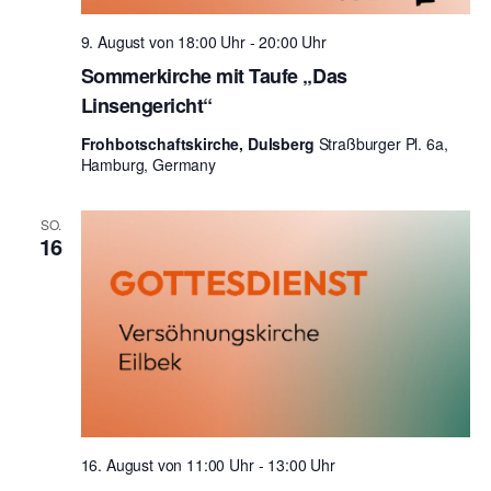
l
u
e
n
n
9. August von 18:00 Uhr
-
20:00 Uhr
t
.
g
Sommerkirche mit Taufe „Das
u
A
Linsengericht“
n
n
Frohbotschaftskirche, Dulsberg
Straßburger Pl. 6a,
g
s
Hamburg, Germany
i
e
SO.
c
n
16
h
S
t
u
e
n
c
-
h
N
e
a
16. August von 11:00 Uhr
-
13:00 Uhr
u
v