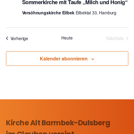
Sommerkirche mit Taufe „Milch und Honig“
i
n
Versöhnungskirche Eilbek
Eilbektal 33, Hamburg
g
d
a
A
t
Heute
Nächste
Veranstaltungen
Vorherige
n
i
Veransta
o
s
n
Kalender abonnieren
i
c
h
t
e
n
Kirche Alt Barmbek-Dulsberg
,