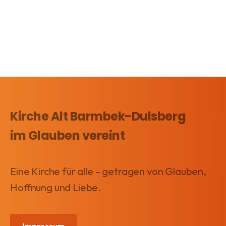
t
l
h
a
t
l
l
u
e
n
n
t
.
g
u
A
n
n
g
s
Kirche Alt Barmbek-Dulsberg
i
e
im Glauben vereint
c
n
h
S
Eine Kirche für alle – getragen von Glauben,
t
u
e
Hoffnung und Liebe.
n
c
-
h