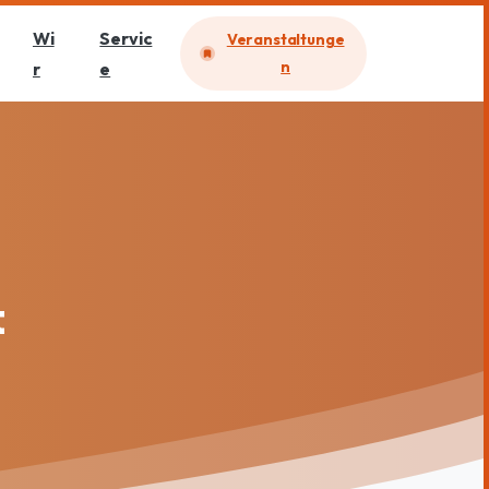
Wi
Servic
Veranstaltunge
n
r
e
t