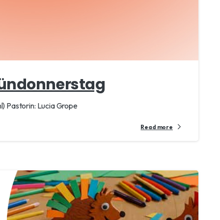
ündonnerstag
 Pastorin: Lucia Grope
Read more