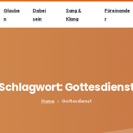
Glaube
Dabei
Sang &
Füreinande
n
sein
Klang
r
Schlagwort:
Gottesdiens
Home
Gottesdienst