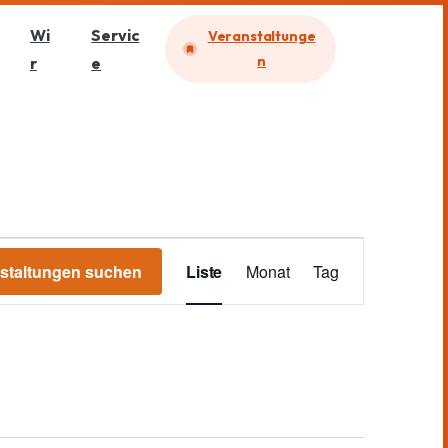
Wi
Servic
Veranstaltunge
n
r
e
V
staltungen suchen
Liste
Monat
Tag
e
r
a
n