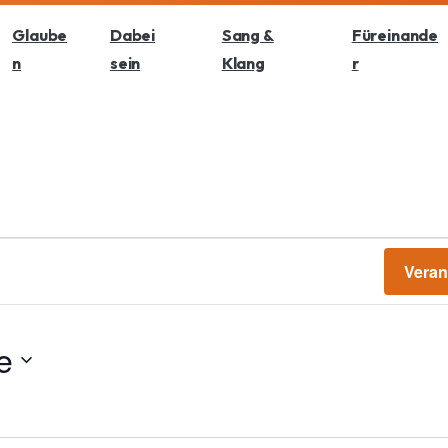
Glaube
Dabei
Sang &
Füreinande
n
sein
Klang
r
Veran
e