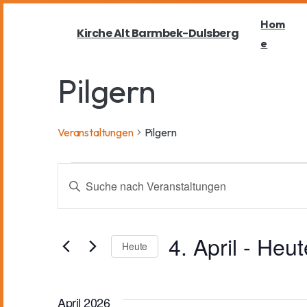
Hom
Kirche Alt Barmbek-Dulsberg
e
Pilgern
Veranstaltungen
Pilgern
V
B
i
e
t
4. April
 - 
Heut
t
Heute
r
e
D
S
a
c
April 2026