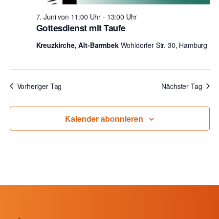
l
u
e
n
n
7. Juni von 11:00 Uhr
-
13:00 Uhr
t
Gottesdienst mit Taufe
.
g
u
A
Kreuzkirche, Alt-Barmbek
Wohldorfer Str. 30, Hamburg
n
n
g
s
Vorheriger Tag
Nächster Tag
i
e
c
n
h
Kalender abonnieren
S
t
u
e
n
c
-
h
N
e
a
u
v