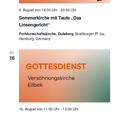
l
u
e
n
n
9. August von 18:00 Uhr
-
20:00 Uhr
t
.
g
Sommerkirche mit Taufe „Das
u
A
Linsengericht“
n
n
Frohbotschaftskirche, Dulsberg
Straßburger Pl. 6a,
g
s
Hamburg, Germany
i
e
SO.
c
n
16
h
S
t
u
e
n
c
-
h
N
e
a
16. August von 11:00 Uhr
-
13:00 Uhr
u
v