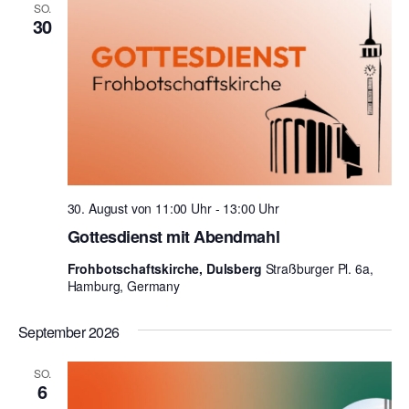
N
SO.
30
a
v
i
g
a
t
30. August von 11:00 Uhr
-
13:00 Uhr
Gottesdienst mit Abendmahl
i
o
Frohbotschaftskirche, Dulsberg
Straßburger Pl. 6a,
Hamburg, Germany
n
September 2026
SO.
6