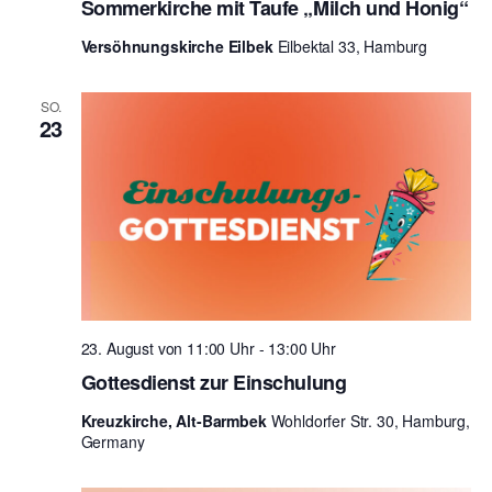
Sommerkirche mit Taufe „Milch und Honig“
i
n
Versöhnungskirche Eilbek
Eilbektal 33, Hamburg
g
d
a
A
SO.
t
23
n
i
o
s
n
i
c
h
t
23. August von 11:00 Uhr
-
13:00 Uhr
Gottesdienst zur Einschulung
e
n
Kreuzkirche, Alt-Barmbek
Wohldorfer Str. 30, Hamburg,
Germany
,