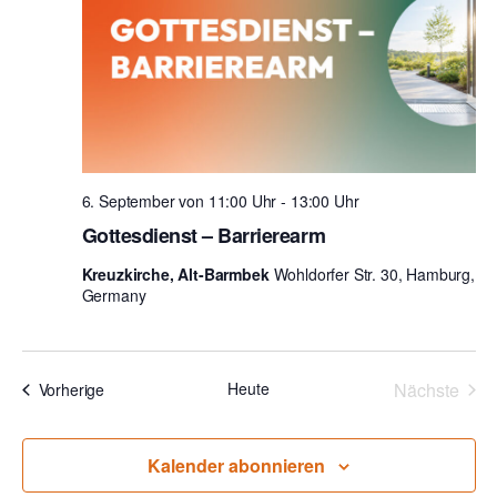
6. September von 11:00 Uhr
-
13:00 Uhr
Gottesdienst – Barrierearm
Kreuzkirche, Alt-Barmbek
Wohldorfer Str. 30, Hamburg,
Germany
Heute
Nächste
Veranstaltungen
Vorherige
Veransta
Kalender abonnieren